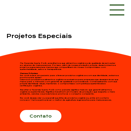
Projetos Especiais
Na Fazenda Guata Porã, acreditamos que alimentos orgânicos de qualidade devem estar
ao alcance de mais pessoas. Por isso, além de nossa produção própria, desenvolvemos
projetos especiais para marcas que compartilham do nosso compromisso com
sustentabilidade, sabor e transparência.
Marcas Próprias:
Se você busca um parceiro para oferecer produtos orgânicos com sua identidade, estamos
prontos para ajudar!
Criamos e produzimos alimentos orgânicos exclusivos para empresas que desejam levar sua
marca para o mercado com garantia de qualidade e procedência. Comercializando com sua
própria identidade visual, mantendo o compromisso com práticas sustentáveis e
certificação orgânica.
Escolher a Fazenda Guata Porã como parceira significa mais do que garantir alimentos
orgânicos sustentáveis. Significa investir em um modelo de produção que respeita o meio
ambiente, valoriza os produtores e promove o consumo consciente.
Se você deseja criar ou expandir sua linha de produtos orgânicos, entre em contato
conosco! Vamos juntos levar o melhor da agricultura regenerativa para mais pessoas.
Contato