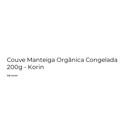
Couve Manteiga Orgânica Congelada
200g - Korin
Preço
R$ 10,00
Adicionar ao carrinho
Comprar